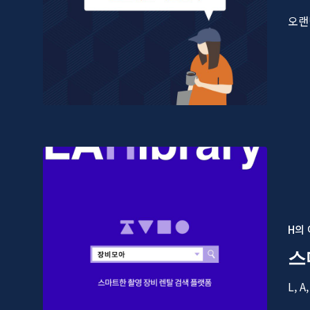
오랜
H의
스
L,