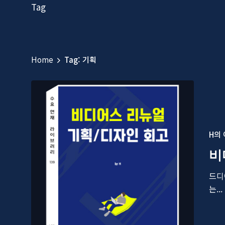
Tag
Home
Tag: 기획
H의
비
드디
는...