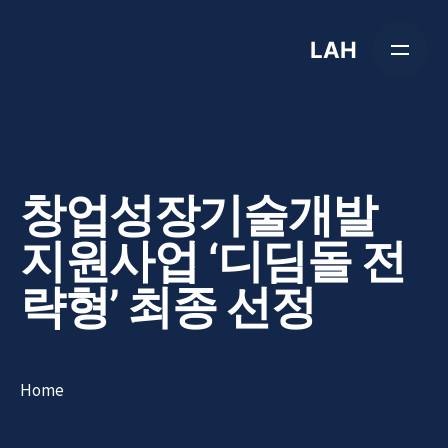
Skip
to
LAH
content
창업성장기술개발
지원사업 ‘디딤돌 전
략형’ 최종 선정
Home