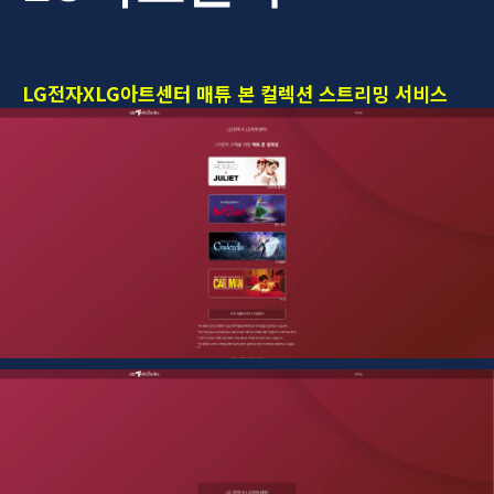
LG전자XLG아트센터 매튜 본 컬렉션 스트리밍 서비스