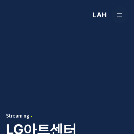
Skip
to
LAH
content
Streaming
LG아트센터