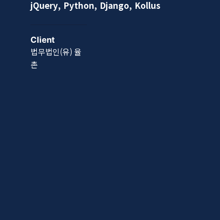
jQuery, Python, Django, Kollus
Client
법무법인(유) 율
촌