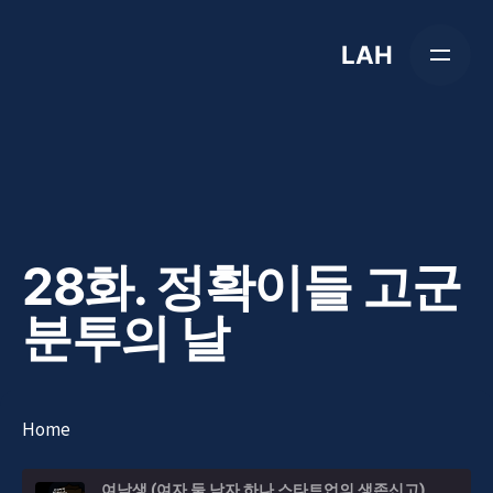
Skip
to
LAH
content
28화. 정확이들 고군
분투의 날
Home
여남생 (여자 둘 남자 하나 스타트업의 생존신고)