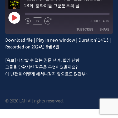
28화. 정확이들 고군분투의 날
Play
1x
00:00
/
14:15
Episode
SUBSCRIBE
SHARE
Download file
|
Play in new window
|
Duration: 14:15
|
SHARE
Recorded on 2024년 8월 6일
RSS FEED
LINK
[속보] 대답할 수 없는 질문 생겨, 촬영 난항
EMBED
그들을 당황시킨 질문은 무엇이었을까요?
이 난관을 어떻게 헤쳐나갈지 앞으로도 많관부~
© 2020 LAH All rights reserved.