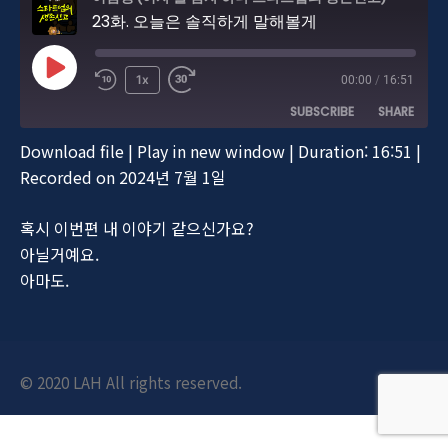
23화. 오늘은 솔직하게 말해볼게
Play
1x
00:00
/
16:51
Episode
SUBSCRIBE
SHARE
Download file
|
Play in new window
|
Duration: 16:51
|
SHARE
Recorded on 2024년 7월 1일
RSS FEED
LINK
혹시 이번편 내 이야기 같으신가요?
EMBED
아닐거예요.
아마도.
© 2020 LAH All rights reserved.