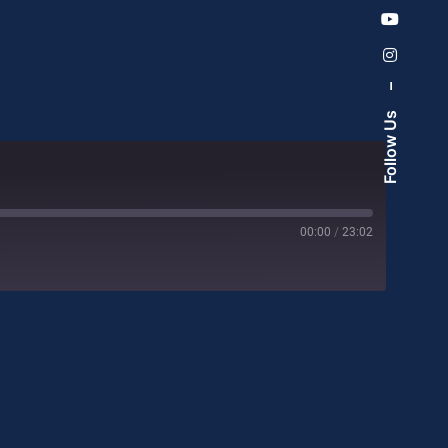
–
Follow Us
00:00
/
23:02