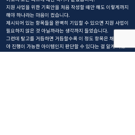
지원 사업을 위한 기획안을 처음 작성할 때만 해도 이렇게까지
해야 하나라는 마음이 컸습니다.
제시되어 있는 항목들을 완벽히 기입할 수 있으면 지원 사업이
필요하지 않은 것 아닐까라는 생각까지 들었습니다.
그런데 탈고를 거듭하면 거듭할수록 이 정도 항목은 채워 넣어
야 진행이 가능한 아이템인지 판단할 수 있다는 걸 알게 되었
습니다.
긴 시간 고민하고, 구체화하고, 실현가능성을 계산하고, 많은
것들을 재고 따진 후에 해보아도 좋겠다의 판단이 설 때 그때
가 시작이란 것을 말입니다.
(물론 기획안 맹신은 절대 아닙니다. 오히려 기획안에 함몰되
어 선정 이후 겪은 많은 시행착오들이 있긴 했습니다만 이 얘
기는 나중에 기회가 될 때 차차해보도록 하겠습니다.)
지원 사업이 힘든 이유 중 하나는 담보되지 않은 미래가 아닐
까 합니다.
우리 모두 자기 확신을 가지고 한 걸음씩 나아가다 보면 언젠
간 도착할 겁니다.