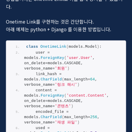
다.
Onetime Link를 구현하는 것은 간단합니다.
아래 예제는 python + Django 를 이용한 방법입니다.
class
OnetimeLink
(
models.Model
)
:
    user = 
models.
ForeignKey
(
'user.User'
, 
on_delete=models.CASCADE, 
verbose_name=
'회원'
)
    link_hash = 
models.
CharField
(
max_length=
64
, 
verbose_name=
'링크 해시'
)
    content = 
models.
ForeignKey
(
'content.Content'
, 
on_delete=models.CASCADE, 
verbose_name=
'콘텐츠'
)
    encoded_file = 
models.
CharField
(
max_length=
256
, 
verbose_name=
'재생 파일'
)
    used = 