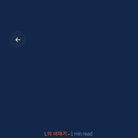
Skip
to
content
L의 이야기
1 min read