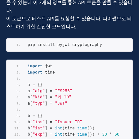
을 수 있는데 이 3개의 정보를 통해 API 토큰을 만들 수 있습니
다.
이 토큰으로 테스트 API를 요청할 수 있습니다. 파이썬으로 테
스트하기 위한 간단한 코드입니다.
pip install pyjwt cryptography
import
 jwt
import
 time
a = 
{}
a
[
"alg"
]
 = 
"ES256"
a
[
"kid"
]
 = 
"키 ID"
a
[
"typ"
]
 = 
"JWT"
b = 
{}
b
[
"iss"
]
 = 
"Issuer ID"
b
[
"iat"
]
 = 
int
(
time.
time
())
b
[
"exp"
]
 = 
int
(
time.
time
())
 + 
30
 * 
60