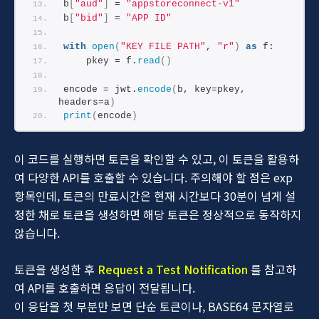
b
[
"aud"
]
 = 
"appstoreconnect-v1"
b
[
"bid"
]
 = 
"APP ID"
with
open
(
"KEY FILE PATH"
, 
"r"
)
as
 f:
    pkey = f.
read
()
encode = jwt.
encode
(
b, key=pkey, 
headers=a
)
print
(
encode
)
이 코드를 실행하면 토큰을 확인할 수 있고, 이 토큰을 활용하
여 다양한 API를 호출할 수 있습니다. 주의해야 할 점은 exp
항목인데, 토큰의 만료시간은 현재 시간보다 30분이 넘게 설
정한 채로 토큰을 생성하면 해당 토큰은 정상적으로 동작하지
않습니다.
토큰을 생성한 후
Request a Test Notification
를 참고하
여 API를 호출하면 응답이 전달됩니다.
이 응답을 첫 부분만 보면 단순 토큰이나, BASE64 문자열로